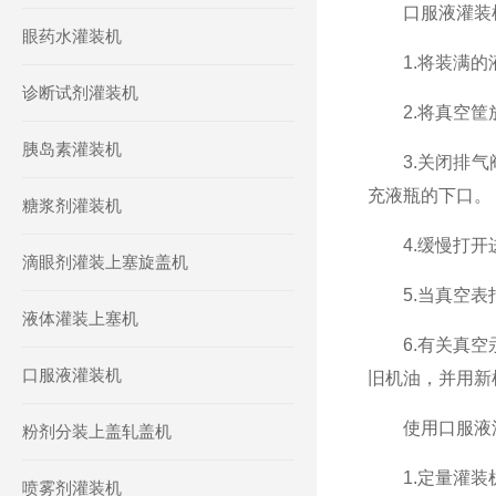
口服液灌装机
眼药水灌装机
1.将装满的液
诊断试剂灌装机
2.将真空筐放
胰岛素灌装机
3.关闭排气阀
充液瓶的下口。
糖浆剂灌装机
4.缓慢打开进
滴眼剂灌装上塞旋盖机
5.当真空表指
液体灌装上塞机
6.有关真空汞
口服液灌装机
旧机油，并用新
使用口服液灌
粉剂分装上盖轧盖机
1.定量灌装
喷雾剂灌装机