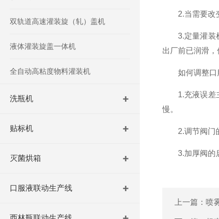
2.当需要改变
双轨道高速灌装旋（轧）盖机
3.定量灌装机
液体灌装旋盖一体机
出厂前已润滑，
全自动高粘度物料灌装机
如何调整口服
1.充液误差主
洗瓶机
慢。
贴标机
2.调节阀门的
3.加厚阀的启
灭菌烘箱
口服液联动生产线
上一篇：
喷
西林瓶联动生产线