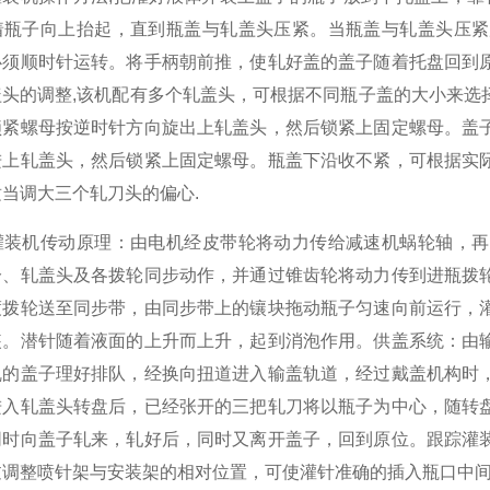
着瓶子向上抬起，直到瓶盖与轧盖头压紧。当瓶盖与轧盖头压紧
必须顺时针运转。将手柄朝前推，使轧好盖的盖子随着托盘回到
盖头的调整,该机配有多个轧盖头，可根据不同瓶子盖的大小来选
锁紧螺母按逆时针方向旋出上轧盖头，然后锁紧上固定螺母。盖
进上轧盖头，然后锁紧上固定螺母。瓶盖下沿收不紧，可根据实
当调大三个轧刀头的偏心.
机传动原理：由电机经皮带轮将动力传给减速机蜗轮轴，再
分、轧盖头及各拨轮同步动作，并通过锥齿轮将动力传到进瓶拨
渡拨轮送至同步带，由同步带上的镶块拖动瓶子匀速向前运行，
装。潜针随着液面的上升而上升，起到消泡作用。供盖系统：由
乱的盖子理好排队，经换向扭道进入输盖轨道，经过戴盖机构时
进入轧盖头转盘后，已经张开的三把轧刀将以瓶子为中心，随转
同时向盖子轧来，轧好后，同时又离开盖子，回到原位。跟踪灌
调整喷针架与安装架的相对位置，可使灌针准确的插入瓶口中间