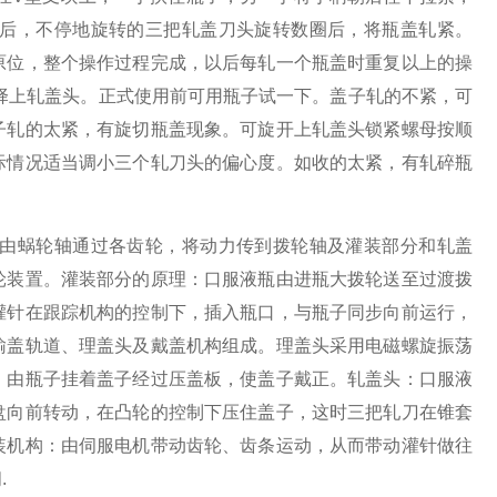
后，不停地旋转的三把轧盖刀头旋转数圈后，将瓶盖轧紧。
原位，整个操作过程完成，以后每轧一个瓶盖时重复以上的操
择上轧盖头。正式使用前可用瓶子试一下。盖子轧的不紧，可
子轧的太紧，有旋切瓶盖现象。可旋开上轧盖头锁紧螺母按顺
际情况适当调小三个轧刀头的偏心度。如收的太紧，有轧碎瓶
由蜗轮轴通过各齿轮，将动力传到拨轮轴及灌装部分和轧盖
轮装置。灌装部分的原理：口服液瓶由进瓶大拨轮送至过渡拨
灌针在跟踪机构的控制下，插入瓶口，与瓶子同步向前运行，
输盖轨道、理盖头及戴盖机构组成。理盖头采用电磁螺旋振荡
，由瓶子挂着盖子经过压盖板，使盖子戴正。轧盖头：口服液
盘向前转动，在凸轮的控制下压住盖子，这时三把轧刀在锥套
装机构：由伺服电机带动齿轮、齿条运动，从而带动灌针做往
.