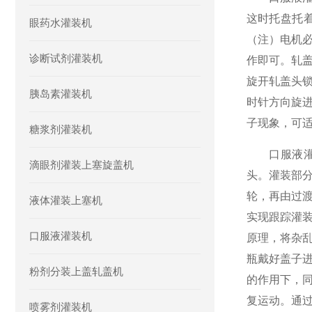
这时托盘托
眼药水灌装机
（注）电机
诊断试剂灌装机
作即可。轧
旋开轧盖头
胰岛素灌装机
时针方向旋
子现象，可适
糖浆剂灌装机
口服液灌装
滴眼剂灌装上塞旋盖机
头。灌装部
轮，再由过
液体灌装上塞机
实现跟踪灌
口服液灌装机
原理，将杂
瓶戴好盖子
粉剂分装上盖轧盖机
的作用下，
复运动。通过
喷雾剂灌装机