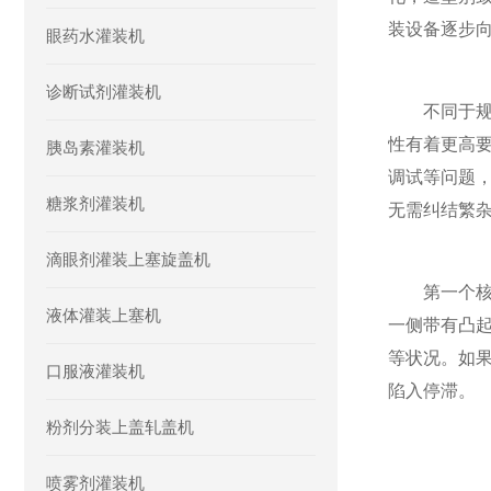
装设备逐步
眼药水灌装机
诊断试剂灌装机
不同于规整
性有着更高
胰岛素灌装机
调试等问题
糖浆剂灌装机
无需纠结繁
滴眼剂灌装上塞旋盖机
第一个核心
液体灌装上塞机
一侧带有凸
等状况。如
口服液灌装机
陷入停滞。
粉剂分装上盖轧盖机
喷雾剂灌装机