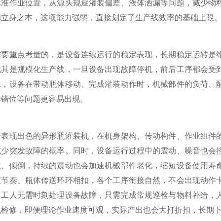
标准作业位置，从源头规避灌装偏差、液体洒漏等问题，减少物
的立身之本，这项能力强弱，直接划定了生产线效率的基础上限
重点考量的，是设备连续运行的稳定表现，长期稳定运转是维
尤其是规模化生产线，一旦设备出现故障停机，前后工序都会受
殊，设备在带动瓶体移动、完成灌装动作时，机械部件的负荷、
作错位等问题更容易出现。
现出色的异形瓶灌装机，在机身架构、传动构件、作业组件的
减少突发故障的概率。同时，设备运行过程中的震动、噪音也会
位、倾倒，持续的震动也会加速机械部件老化，缩短设备使用寿
液节奏、瓶体传送环环相扣，各个工序衔接自然，不会出现动作
，工人无需时刻处理设备故障，只需完成常规巡检与物料补给，
机检修，即便理论作业速度可观，实际产出也会大打折扣，长期