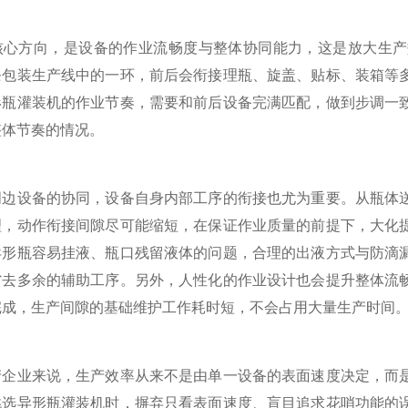
方向，是设备的作业流畅度与整体协同能力，这是放大生产
条包装生产线中的一环，前后会衔接理瓶、旋盖、贴标、装箱等
形瓶灌装机的作业节奏，需要和前后设备完满匹配，做到步调一
整体节奏的情况。
设备的协同，设备自身内部工序的衔接也尤为重要。从瓶体送
理，动作衔接间隙尽可能缩短，在保证作业质量的前提下，大化
异形瓶容易挂液、瓶口残留液体的问题，合理的出液方式与防滴
省去多余的辅助工序。另外，人性化的作业设计也会提升整体流
完成，生产间隙的基础维护工作耗时短，不会占用大量生产时间
业来说，生产效率从来不是由单一设备的表面速度决定，而是
挑选异形瓶灌装机时，摒弃只看表面速度、盲目追求花哨功能的