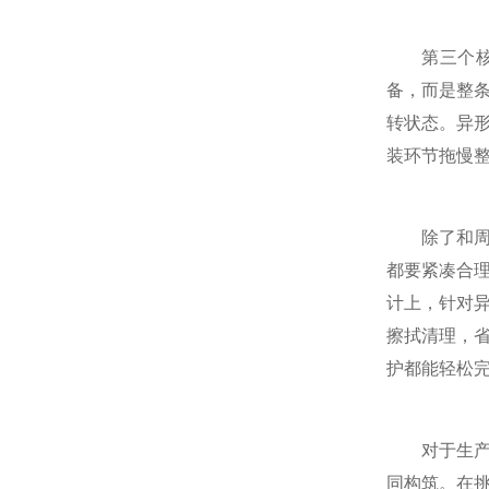
第三个核心
备，而是整
转状态。异
装环节拖慢
除了和周边
都要紧凑合
计上，针对
擦拭清理，
护都能轻松
对于生产企
同构筑。在