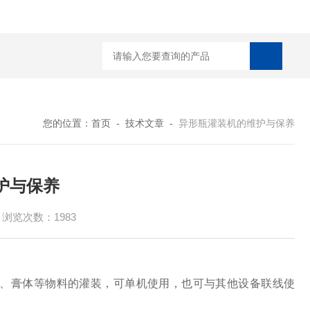
能型口服液联动生产线 洗、烘、灌、封联动生产线
对开门干燥灭菌烘箱
您的位置：
首页
-
技术文章
-
异形瓶灌装机的维护与保养
护与保养
浏览次数：1983
、膏体等物料的灌装，可单机使用，也可与其他设备联线使