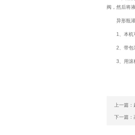
阀，然后将
异形瓶灌装
1、本机可
2、带包装
3、用滚杠
上一篇：
下一篇：