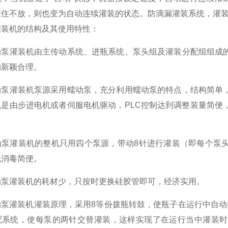
踩住不放，则也变为自动连续灌装的状态。防滴漏灌装系统，灌
机的结构及其使用特性：
灌装机由主传动系统、进瓶系统、泵头组及灌装分配组组成的
构新颖合理。
灌装机泵源采用蠕动泵，充分利用蠕动泵的特点，结构简单，
机是由步进电机或者伺服电机驱动，PLC控制达到调整装量简便
灌装机的整机只用四个泵源，带动8针进行灌装（即每个泵头
洗消毒简便。
灌装机的耗材少，只按时更换硅胶管即可，经济实用。
灌装机灌装原理，采用8等份拨瓶转鼓，使瓶子在运行中自动提
配系统，使每泵的两针交替灌装，这样实现了在运行当中灌装时