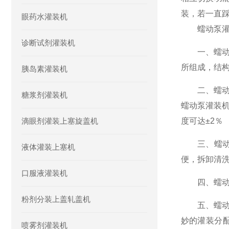
装，若一直
眼药水灌装机
蠕动泵灌装
诊断试剂灌装机
一、蠕动泵
所组成，结
胰岛素灌装机
二、蠕动泵
糖浆剂灌装机
蠕动泵灌装
滴眼剂灌装上塞旋盖机
度可达±2％
三、蠕动泵
液体灌装上塞机
便，拆卸清
口服液灌装机
四、蠕动泵
粉剂分装上盖轧盖机
五、蠕动泵
妙的灌装分
喷雾剂灌装机