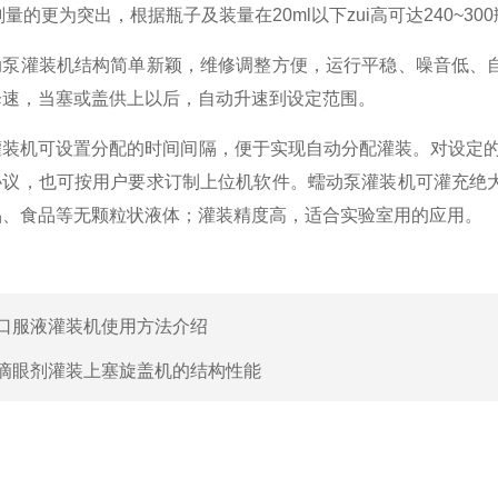
剂量的更为突出，根据瓶子及装量在20ml以下zui高可达240~3
灌装机结构简单新颖，维修调整方便，运行平稳、噪音低、自
降速，当塞或盖供上以后，自动升速到设定范围。
机可设置分配的时间间隔，便于实现自动分配灌装。对设定的流
协议，也可按用户要求订制上位机软件。蠕动泵灌装机可灌充绝
品、食品等无颗粒状液体；灌装精度高，适合实验室用的应用。
口服液灌装机使用方法介绍
滴眼剂灌装上塞旋盖机的结构性能