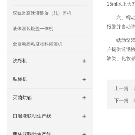
15ml以上大
双轨道高速灌装旋（轧）盖机
六、蠕动泵
报警并自动
液体灌装旋盖一体机
蠕动泵灌装
全自动高粘度物料灌装机
户提供通迅
油类、化妆
洗瓶机
贴标机
上一篇：
灭菌烘箱
下一篇：
口服液联动生产线
西林瓶联动生产线