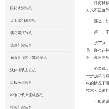
任何机械设
眼药水灌装机
方式不正确
诊断试剂灌装机
那么，如果
第一，不要
胰岛素灌装机
接下来，我
糖浆剂灌装机
员，那么选
滴眼剂灌装上塞旋盖机
对于高速理
如果说，我
液体灌装上塞机
一步损坏高
口服液灌装机
电的情况下
技术人员来
粉剂分装上盖轧盖机
一般来说，
喷雾剂灌装机