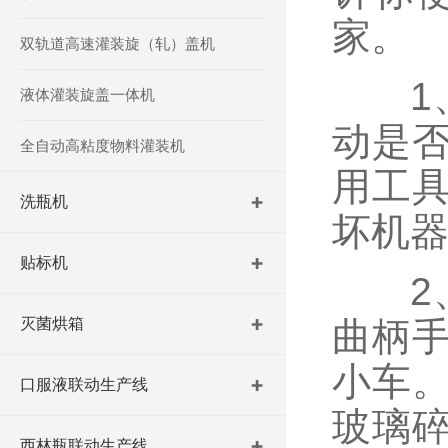
家。
双轨道高速灌装旋（轧）盖机
1、
液体灌装旋盖一体机
动是
全自动高粘度物料灌装机
用工
洗瓶机
坏机
贴标机
2、
灭菌烘箱
曲柄
小车
口服液联动生产线
玻璃
西林瓶联动生产线