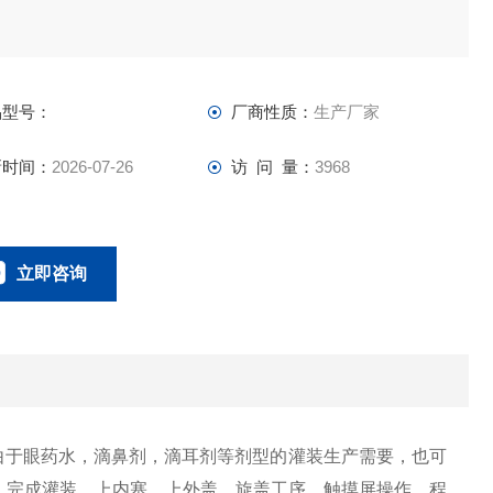
品型号：
厂商性质：
生产厂家
新时间：
2026-07-26
访 问 量：
3968
立即咨询
21-69236040
联系电话：
应由于眼药水，滴鼻剂，滴耳剂等剂型的灌装生产需要，也可
，完成灌装，上内塞，上外盖，旋盖工序。触摸屏操作，程