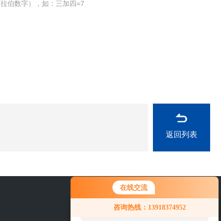
拉伯数字），如：三加四=7
返回列表
在线交流
您好！欢迎前来咨询，很高兴为您
21-69236040
咨询热线：13918374952
服务，请问您要咨询什么问题呢？