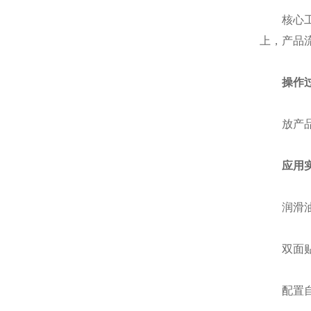
核心工作
上，产品
操作过
放产品(
应用实
润滑油扁
双面贴
配置自动