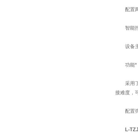
配置两重
智能控制
设备主要
功能*，
采用了双
接难度，
配置弹压
L-T