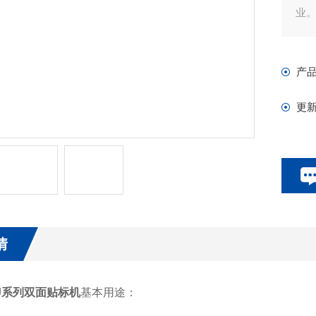
业
产
更
情
ZJ系列双面贴标机
基本用途：