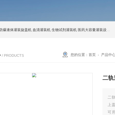
防爆液体灌装旋盖机
血清灌装机
生物试剂灌装机
医药大容量灌装设备
节
心
您的位置：
首页
-
产品中
/ PRODUCTS
二轨
二
上
可