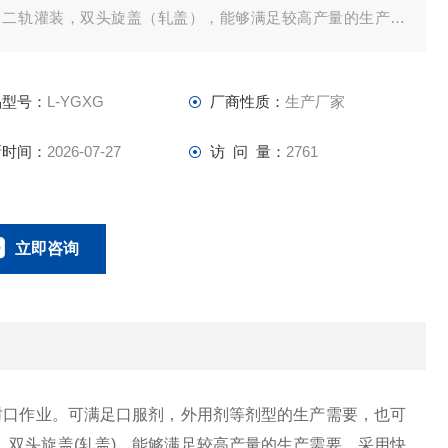
，二轨灌装，双头旋盖（轧盖），能够满足较高产量的生产需
。
品型号：
L-YGXG
厂商性质：
生产厂家
新时间：
2026-07-27
访 问 量：
2761
立即咨询
21-69236040
联系电话：
口作业。可满足口服剂，外用剂等剂型的生产需要，也可
双头旋盖(轧盖)，能够满足较高产量的生产需要。采用快