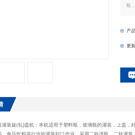
瓶
要
产
更
情
装旋(轧)盖机：本机适用于塑料瓶，玻璃瓶的灌装，上盖，封
品，食品饮料等行业的灌装封口作业。采用二轨进瓶，二轨灌装，