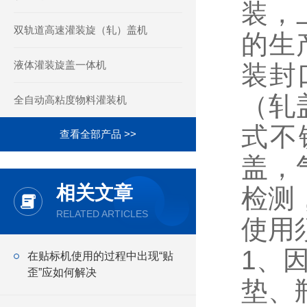
装，
双轨道高速灌装旋（轧）盖机
的生
液体灌装旋盖一体机
装封
（轧
全自动高粘度物料灌装机
式不
查看全部产品 >>
盖，
相关文章
检测
RELATED ARTICLES
使用
1、
在贴标机使用的过程中出现“贴
歪”应如何解决
垫、